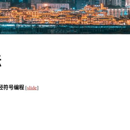
坛
神经符号编程
[
slide
]